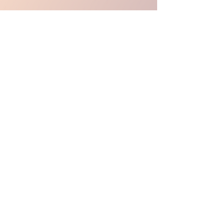
Je réserve
Infos Pratiques
Modalités d'évaluation de la formation
Les Financements
Modalités et délais d'accès
Méthodes Pédagogiques
Accompagnements de personnes en
situation de handicap
Ressources pédagogiques mises à
dispositions des stagiaires
Politique de Cookies
Politique de confidentialité
Règlement
Intérieur
CGU
CGV
Des Ailes Consulting